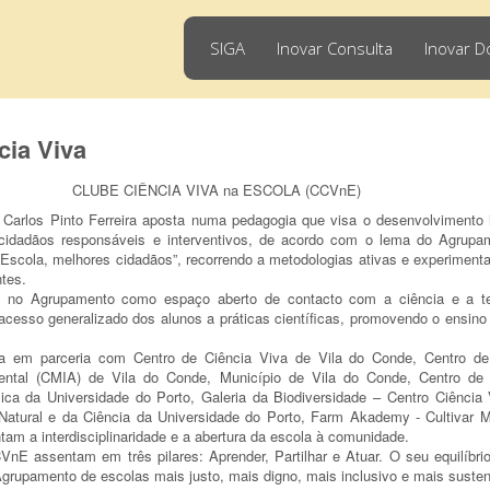
SIGA
Inovar Consulta
Inovar D
cia Viva
CLUBE CIÊNCIA VIVA na ESCOLA (CCVnE)
Carlos Pinto Ferreira aposta numa pedagogia que visa o desenvolvimento i
 cidadãos responsáveis e interventivos, de acordo com o lema do Agrupa
Escola, melhores cidadãos”, recorrendo a metodologias ativas e experimenta
ntes.
no Agrupamento como espaço aberto de contacto com a ciência e a tec
acesso generalizado dos alunos a práticas científicas, promovendo o ensino
na em parceria com Centro de Ciência Viva de Vila do Conde, Centro de
iental (CMIA) de Vila do Conde, Município de Vila do Conde, Centro de
sica da Universidade do Porto, Galeria da Biodiversidade – Centro Ciência
Natural e da Ciência da Universidade do Porto, Farm Akademy - Cultivar 
am a interdisciplinaridade e a abertura da escola à comunidade.
VnE assentam em três pilares: Aprender, Partilhar e Atuar. O seu equilíbri
grupamento de escolas mais justo, mais digno, mais inclusivo e mais suste