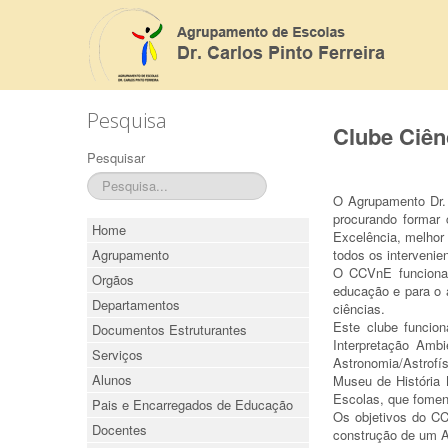
Pesquisa
Clube Ciên
Pesquisar
O Agrupamento Dr. 
procurando formar
Home
Excelência, melhor 
Agrupamento
todos os intervenie
O CCVnE funciona 
Orgãos
educação e para o 
Departamentos
ciências.
Este clube funcio
Documentos Estruturantes
Interpretação Amb
Serviços
Astronomia/Astrofí
Alunos
Museu de História 
Escolas, que foment
Pais e Encarregados de Educação
Os objetivos do CC
Docentes
construção de um A