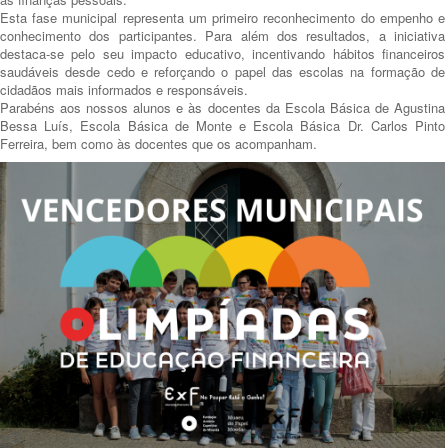
Esta fase municipal representa um primeiro reconhecimento do empenho e
conhecimento dos participantes. Para além dos resultados, a iniciativa
destaca-se pelo seu impacto educativo, incentivando hábitos financeiros
saudáveis desde cedo e reforçando o papel das escolas na formação de
cidadãos mais informados e responsáveis.
Parabéns aos nossos alunos e às docentes da Escola Básica de Agustina
Bessa Luís, Escola Básica de Monte e Escola Básica Dr. Carlos Pinto
Ferreira, bem como às docentes que os acompanham.