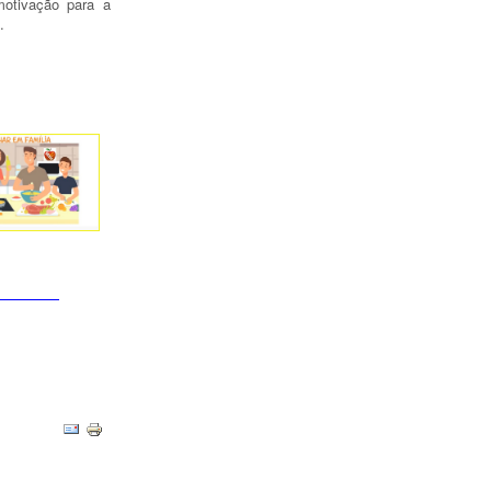
otivação para a
s.