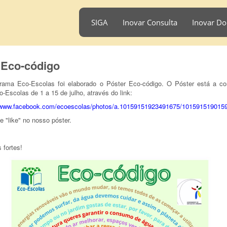
SIGA
Inovar Consulta
Inovar Do
 Eco-código
rama Eco-Escolas foi elaborado o Póster Eco-código. O Póster está a c
o-Escolas de 1 a 15 de julho, através do link:
//www.facebook.com/ecoescolas/photos/a.10159151923491675/101591519015
e "like" no nosso póster.
 fortes!