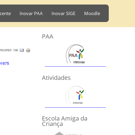
cente
Inovar PAA
Inovar SIGE
Moodle
PAA
oncurso na
91675
Atividades
Escola Amiga da
Criança