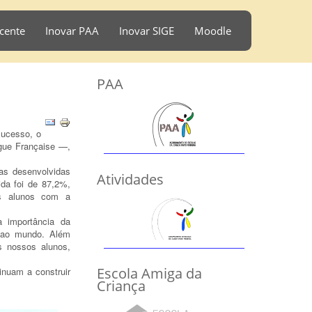
cente
Inovar PAA
Inovar SIGE
Moodle
PAA
sucesso, o
gue Française —,
as desenvolvidas
Atividades
ida foi de 87,2%,
os alunos com a
a importância da
a ao mundo. Além
os nossos alunos,
Escola Amiga da
inuam a construir
Criança