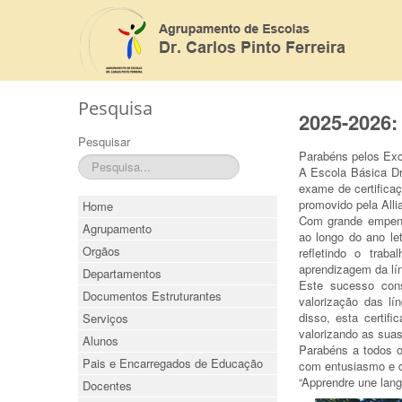
Pesquisa
2025-2026: 
Pesquisar
Parabéns pelos Exc
A Escola Básica Dr.
exame de certifica
promovido pela Alli
Home
Com grande empenh
Agrupamento
ao longo do ano le
Orgãos
refletindo o tra
aprendizagem da lí
Departamentos
Este sucesso cons
Documentos Estruturantes
valorização das l
disso, esta certif
Serviços
valorizando as suas
Alunos
Parabéns a todos o
Pais e Encarregados de Educação
com entusiasmo e 
“Apprendre une langu
Docentes