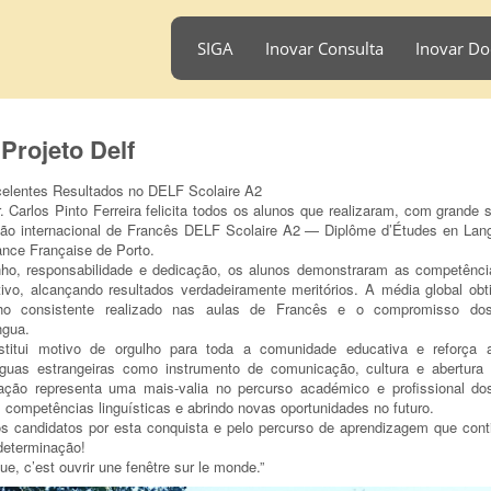
SIGA
Inovar Consulta
Inovar Do
Projeto Delf
elentes Resultados no DELF Scolaire A2
 Carlos Pinto Ferreira felicita todos os alunos que realizaram, com grande 
ção internacional de Francês DELF Scolaire A2 — Diplôme d’Études en Lan
ance Française de Porto.
o, responsabilidade e dedicação, os alunos demonstraram as competênci
tivo, alcançando resultados verdadeiramente meritórios. A média global obt
balho consistente realizado nas aulas de Francês e o compromisso d
ngua.
titui motivo de orgulho para toda a comunidade educativa e reforça 
ínguas estrangeiras como instrumento de comunicação, cultura e abertur
icação representa uma mais-valia no percurso académico e profissional d
 competências linguísticas e abrindo novas oportunidades no futuro.
s candidatos por esta conquista e pelo percurso de aprendizagem que cont
determinação!
e, c’est ouvrir une fenêtre sur le monde.”