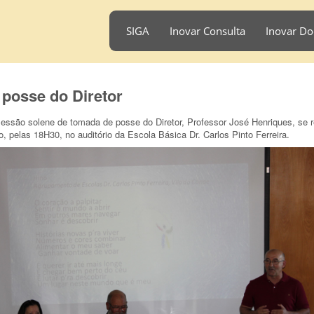
SIGA
Inovar Consulta
Inovar Do
posse do Diretor
essão solene de tomada de posse do Diretor, Professor José Henriques, se r
o, pelas 18H30, no auditório da Escola Básica Dr. Carlos Pinto Ferreira.