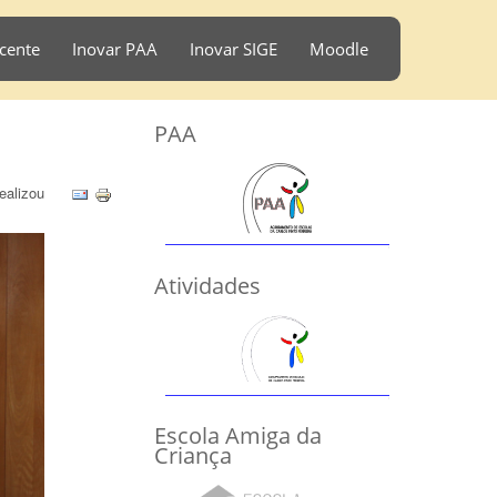
cente
Inovar PAA
Inovar SIGE
Moodle
PAA
ealizou
Atividades
Escola Amiga da
Criança