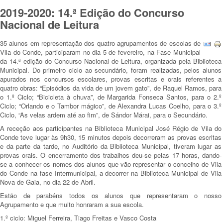
2019-2020: 14.ª Edição do Concurso
Nacional de Leitura
35 alunos em representação dos quatro agrupamentos de escolas de
Vila do Conde, participaram no dia 5 de fevereiro, na Fase Municipal
da 14.ª edição do Concurso Nacional de Leitura, organizada pela Biblioteca
Municipal. Do primeiro ciclo ao secundário, foram realizadas, pelos alunos
apurados nos concursos escolares, provas escritas e orais referentes a
quatro obras: “Episódios da vida de um jovem gato”, de Raquel Ramos, para
o 1.º Ciclo; “Bicicleta à chuva”, de Margarida Fonseca Santos, para o 2.º
Ciclo; “Orlando e o Tambor mágico”, de Alexandra Lucas Coelho, para o 3.º
Ciclo, “As velas ardem até ao fim”, de Sándor Márai, para o Secundário.
A receção aos participantes na Biblioteca Municipal José Régio de Vila do
Conde teve lugar às 9h30, 15 minutos depois decorreram as provas escritas
e da parte da tarde, no Auditório da Biblioteca Municipal, tiveram lugar as
provas orais. O encerramento dos trabalhos deu-se pelas 17 horas, dando-
se a conhecer os nomes dos alunos que vão representar o concelho de Vila
do Conde na fase Intermunicipal, a decorrer na Biblioteca Municipal de Vila
Nova de Gaia, no dia 22 de Abril.
Estão de parabéns todos os alunos que representaram o nosso
Agrupamento e que muito honraram a sua escola.
1.º ciclo: Miguel Ferreira, Tiago Freitas e Vasco Costa