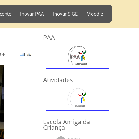
cente
Inovar PAA
Inovar SIGE
Moodle
PAA
a e
Atividades
Escola Amiga da
Criança