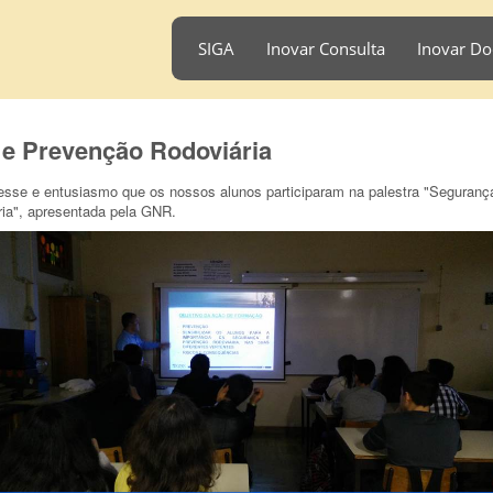
SIGA
Inovar Consulta
Inovar Do
e Prevenção Rodoviária
resse e entusiasmo que os nossos alunos participaram na palestra "Seguranç
ia", apresentada pela GNR.