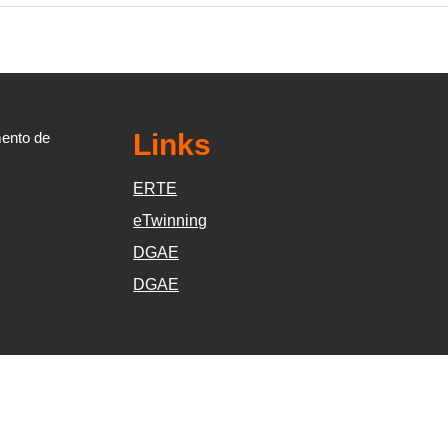
Links
mento de
ERTE
eTwinning
DGAE
DGAE