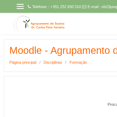
Ir para o conteúdo principal
Telefone: : +351 252 650 510
E-mail :
eb23junq
Moodle - Agrupamento de
Página principal
Disciplinas
Formação
Procu